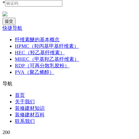
*
快捷导航
纤维素醚的基本概念
HPMC（羟丙基甲基纤维素）
HEC（羟乙基纤维素）
MHEC（甲基羟乙基纤维素）
RDP（可再分散乳胶粉）
PVA（聚乙烯醇）
导航
首页
关于我们
装修建材知识
装修建材百科
联系我们
200