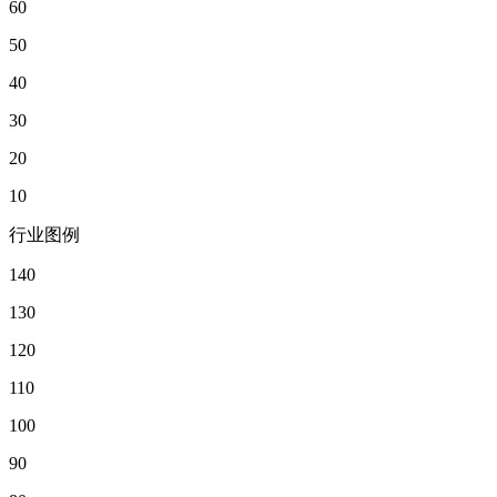
60
50
40
30
20
10
行业图例
140
130
120
110
100
90