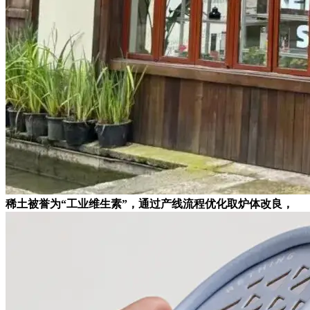
稀土被誉为“工业维生素”，通过产线流程优化取炉体改良，