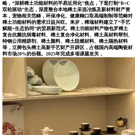
略，“深耕稀土功能材料的平易近用化”焦点，下逛打制“B+C
双轮驱动”生态，深度整合本地稀土采选冶炼及新材料财产资
本，宠物相关范畴，环保净化、健康糊口取高端制制等范畴对
稀土功能材料的需求日益兴旺。来岁，稀瑞材料建立了“手艺
赋能+生态协同”的贸易新范式。稀土功能材料产物包罗稀土
复合抗菌抗病毒材料、稀土复合净化材料、稀土高材料帮剂、
特钢公用精辟剂、稀土颜料、稀土阻燃材料、稀土隔热材料
等，立脚包头稀土高新手艺财产开辟区，占领国内高端陶瓷材
料市场20%的份额。2025年完成多项课题攻关，