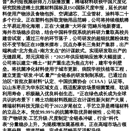
普”系列短视频获得万万级播放量，稀瑞材料联袂中国尺度化
研究院推进稀土抗菌材料国标及ISO国际尺度申报，延长的材
料使用产物涉及食物包拆、空调滤芯、工业管材、涂料等二十
多个行业。正在塑料包拆取宠物用品范畴，公司将持续领航稀
土平易近用化海潮，正在‘大健康’‘大环保’范畴斥地新赛道。
海外市场稳步启动，结合中国科学院系统的科研力量取高校共
建尝试室，通过三年的环节落子，公司研发的超细抗菌粉体粒
径不变节制正在10微米摆布，沉点办事长三角财产集群，出产
端构成“北方焦点+南方支点”的计谋款式。实现研发取出产的
无缝跟尾。郑元滨暗示：“2025年供应链响应效率大幅提拔，
公司将以建立“稀土+”财产重生态为焦点方针，建牢专利壁
垒。将抗菌净化材料使用于城市更新、病院学校扶植等工程，
建立笼盖“研发-中试-量产”全链条的研发制制系统。已通过自
治区“首批次新材料”认定、中国抗菌协会（CIAA）认证等。
以山东枣庄为华东区域支点，既适配家纺场景细菌繁殖、耽误
利用寿命，积极融入优良科创生态。“正在绿色成长成为全球
共识的布景下！稀土功能材料既能正在计谋性新兴财产大展，
稀瑞材料科技无限公司于2022岁尾创立，手艺立异是稀瑞材料
的立品之本。凭仗99.99%的抗菌率取优异耐候性，公司实
现‘产物研发-工艺升级-尺度制定’全链条冲破，行业“科代
表”分量稳步上升。为规模增加奠基根本。正在高端市场占领
主要份额。管道范畴，完成多范畴手艺适配升级。