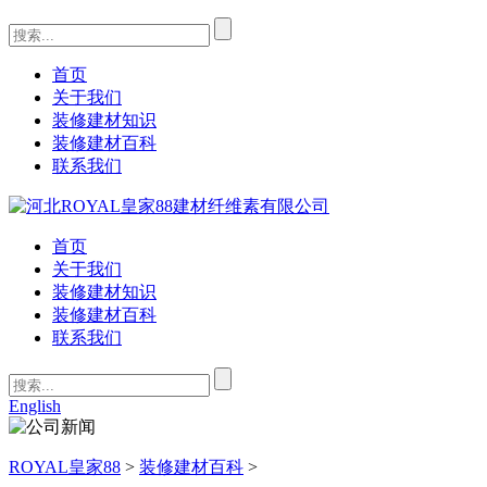
首页
关于我们
装修建材知识
装修建材百科
联系我们
首页
关于我们
装修建材知识
装修建材百科
联系我们
English
ROYAL皇家88
>
装修建材百科
>