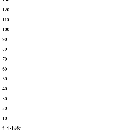
120
110
100
90
80
70
60
50
40
30
20
10
行业指数