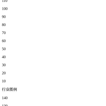
110
100
90
80
70
60
50
40
30
20
10
行业图例
140
130