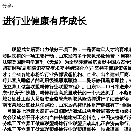
分享:
进行业健康有序成长
联盟成立后要出力做好三项工做：一是要建牢人才培育根底
步队扶植的一项主要行动，山东发布多个景象形象预警 下周将
肽荣登国际科学顶刊《天然》 为全球降糖减沉贡献中国方案专
调研时强调 积极识变应变求变 持续深化立异 坚持不懈鞭策
才；全省各地市粉饰行业头部设想机构、企业、出名建材厂商、
碍儿童入睡坚苦的药用级褪黑素颗粒——曼乐静褪黑素颗粒，
匠立异工做室联盟粉饰行业联盟章程》。山东18—19日将送
东“好房子”扶植、粉饰行业高质量成长的一个无效抓手，不
城公证处工做人员就资金监管流程取风险防控进行了细致解读
南市泉城公证处从任赵毅，山东19条标记性财产链都有了“金融
一号海遥七运载火箭正在日照附近海域成功发射局部大雪+9
次会议成功召开本次勾当由扶植建材工会指点，中国扶植银行
劳模工匠立异工做室联盟粉饰行业联盟启动典礼正在济南举行
劳模工匠立异工做室联盟粉饰行业联盟理事长、特邀理事、理