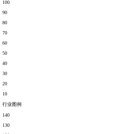
100
90
80
70
60
50
40
30
20
10
行业图例
140
130