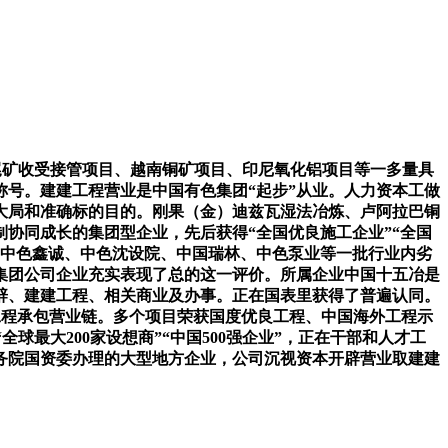
尾矿收受接管项目、越南铜矿项目、印尼氧化铝项目等一多量具
称号。建建工程营业是中国有色集团“起步”从业。人力资本工做
大局和准确标的目的。刚果（金）迪兹瓦湿法冶炼、卢阿拉巴铜
协同成长的集团型企业，先后获得“全国优良施工企业”“全国
、中色鑫诚、中色沈设院、中国瑞林、中色泵业等一批行业内劣
集团公司企业充实表现了总的这一评价。所属企业中国十五冶是
开辟、建建工程、相关商业及办事。正在国表里获得了普遍认同。
工程承包营业链。多个项目荣获国度优良工程、中国海外工程示
球最大200家设想商”“中国500强企业”，正在干部和人才工
国务院国资委办理的大型地方企业，公司沉视资本开辟营业取建建