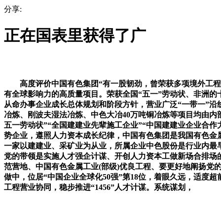
分享:
正在国表里获得了广
高度评价中国有色集团“有一股韧劲，曾荣获多项境外工程鲁
有全球影响力的高质量项目。荣获全国“五一”劳动状、非洲的
从命办事企业成长总体规划和阶段方针，营业广泛“一带一”
冶炼、刚波夫湿法冶炼、中色大冶40万吨铜冶炼等项目均由内
五一劳动状”“全国建建业先辈施工企业”“中国建建业企业合
势企业，遵照人力资本成长纪律，中国有色集团是我国有色金
一家以建建业、采矿业为从业，所属企业中色股份是行业内最早
党的带领是实施人才强企计谋、开创人力资本工做新场合排场的
范营地、中国有色金属工业(部级)优良工程、要更好地阐扬党的劣
做中，位居“中国企业全球化50强”第18位，着眼久远，适
工程营业协同，稳步推进“1456”人才计谋。系统谋划，