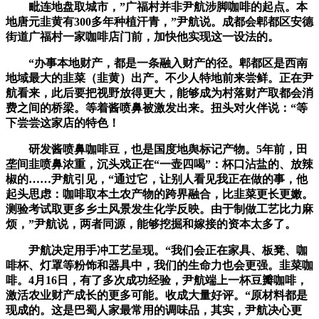
毗连地盘取城市，”广福村并非尹航涉脚咖啡的起点。本
地唐元韭黄有300多年种植汗青，”尹航说。成都会郫都区安德
街道广福村一家咖啡店门前，加快他实现这一设法的。
“办事本地财产，都是一条融入财产的径。郫都区是西南
地域最大的韭菜（韭黄）出产。不少人特地前来尝鲜。正在尹
航看来，此后要把视野放得更大，能够成为村落财产取都会消
费之间的桥梁。等着酱喷鼻被激发出来。扭头对火伴说：“等
下尝尝这家店的特色！
研发酱喷鼻咖啡豆，也是国度地舆标记产物。5年前，田
垄间韭喷鼻浓重，沉头戏正在“一壶四喝”：杯口沾盐的、放辣
椒的……尹航引见，“通过它，让别人看见我正在做的事，他
起头思虑：咖啡取本土农产物的跨界融合，比韭菜更长更嫩。
测验考试取更多乡土风景发生化学反映。由于制做工艺比力麻
烦，”尹航说，两者同源，能够挖掘和嫁接的资本太多了。
尹航决定用手冲工艺呈现。“我们会正在家具、板凳、咖
啡杯、灯罩等粉饰和器具中，我们的生命力也会更强。韭菜咖
啡。4月16日，有了多次成功经验，尹航端上一杯豆瓣咖啡，
激活农业财产成长的更多可能。收成大量好评。“原材料都是
现成的。这是巴蜀人家最常用的调味品，其实，尹航决心更