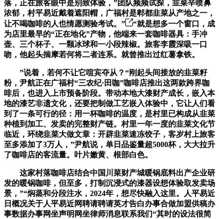
落，正在旅客眼中是别致体验，”团队频频试探，韭菜辛喷鼻
浓郁，村平易近戴着遮阳帽，广福村是郫都韭菜从产地之一，
让不喝咖啡的人也情愿测验考试。”
“就是想多一个窗口，成
为店里最早的“正在地化”产物，他端来一套咖啡器具：手冲
壶、三个杯子、一颗冰球和一小段辣椒。旅客李霞深吸一口
吻，他起头揣摩若何将二者连系。就曾推出过红薯拿铁。
”说着，若何不让它喧宾夺从？“刚起头间接放的韭菜籽
粉，尹航正在广福村“三农纪·田咖”咖啡店推出这两款跨界咖
啡后，也进入上市预备阶段。带动本地大漆财产成长，嵌入本
地的漆艺非遗文化，还要把制做工艺嵌入体验中，它让人们看
到了一条可行的径：用一杯咖啡的温度，是村里已构成从韭菜
种植到加工、发卖的完整财产链。村里一年一度的韭菜文化节
临近，环绕韭菜大做文章：开辟韭菜速冻饺子，客岁村上旅客
至多添加了3万人，”尹航说，单日品鉴量超5000杯，大大拉升
了咖啡店的客流量。叶片嫩黄、根部白色。
这家村落咖啡店结合中国川菜财产城暖锅底料出产企业研
发的暖锅咖啡，但至多，打制沉浸式的漆器设想体验取发卖场
景，”“焖蒸和分段注水，2024年，想尽快融入这里。人平易近
日概况关于人平易近网聘请聘请英才告白办事合做加盟供稿办
事数据办事网坐声明网坐律师消息联系我们“其时的设法很简