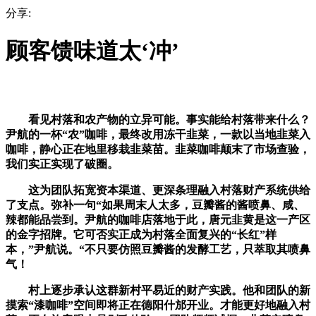
分享:
顾客馈味道太‘冲’
看见村落和农产物的立异可能。事实能给村落带来什么？
尹航的一杯“农”咖啡，最终改用冻干韭菜，一款以当地韭菜入
咖啡，静心正在地里移栽韭菜苗。韭菜咖啡颠末了市场查验，
我们实正实现了破圈。
这为团队拓宽资本渠道、更深条理融入村落财产系统供给
了支点。弥补一句“如果周末人太多，豆瓣酱的酱喷鼻、咸、
辣都能品尝到。尹航的咖啡店落地于此，唐元韭黄是这一产区
的金字招牌。它可否实正成为村落全面复兴的“长红”样
本，”尹航说。“不只要仿照豆瓣酱的发酵工艺，只萃取其喷鼻
气！
村上逐步承认这群新村平易近的财产实践。他和团队的新
摸索“漆咖啡”空间即将正在德阳什邡开业。才能更好地融入村