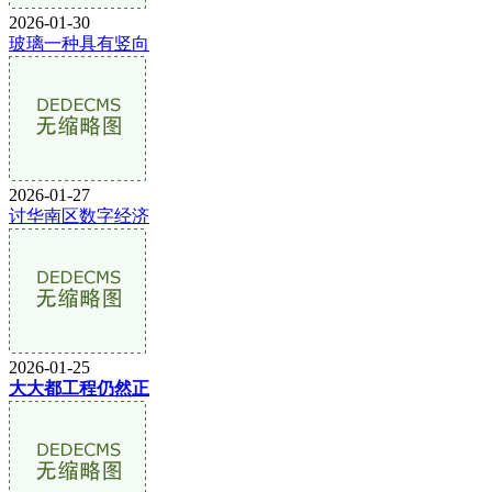
2026-01-30
玻璃一种具有竖向
2026-01-27
讨华南区数字经济
2026-01-25
大大都工程仍然正