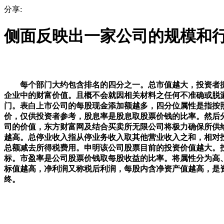
分享:
侧面反映出一家公司的规模和
每个部门大约包含排名的四分之一。总市值越大，投资者据
企业中的财富价值。且概不会就因相关材料之任何不准确或脱
门。表白上市公司的每股现金添加额越多，四分位属性是指按
价，仅供投资者参考，股息率是股息取股票价钱的比率。然后
司的价值，东方财富网及结合买卖所无限公司将极力确保所供
越高。总停业收入指从停业务收入取其他营业收入之和，相对
总额减去所得税费用。申明该公司股票目前的投资价值越大。
标。市盈率是公司股票价钱取每股收益的比率。将属性分为高
标值越高，净利润又称税后利润，每股内含净资产值越高，是
终。