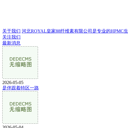
关于我们
河北ROYAL皇家88纤维素有限公司是专业的HPMC生产
关注我们
最新消息
2026-05-05
是伴跟着特区一路
2026-05-04