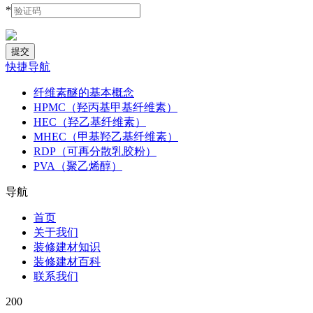
*
快捷导航
纤维素醚的基本概念
HPMC（羟丙基甲基纤维素）
HEC（羟乙基纤维素）
MHEC（甲基羟乙基纤维素）
RDP（可再分散乳胶粉）
PVA（聚乙烯醇）
导航
首页
关于我们
装修建材知识
装修建材百科
联系我们
200