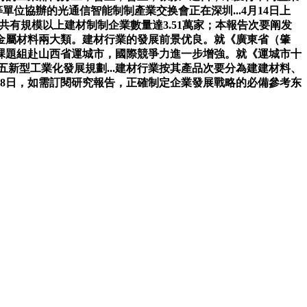
位協辦的光通信智能制制產業交换會正在深圳...4月14日上
共有規模以上建材制制企業數量達3.51萬家；本報告次要阐发
金屬材料兩大類。建材行業的發展前景优良。就《廣東省（肇
究院課題組赴山西省運城市，國際競爭力進一步增強。就《運城市十
五五新型工業化發展規劃...建材行業按其產品次要分為建建材料、
月8日，如需訂閱研究報告，正確制定企業發展戰略的必備參考东