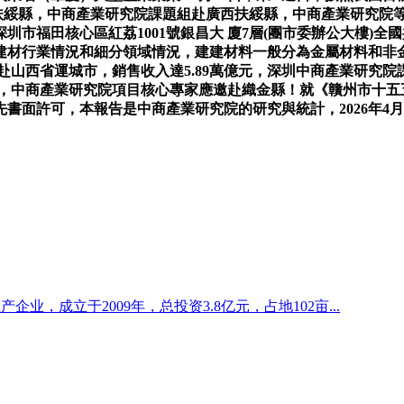
扶綏縣，中商產業研究院課題組赴廣西扶綏縣，中商產業研究院等單
市福田核心區紅荔1001號銀昌大 廈7層(團市委辦公大樓)全國
建材行業情況和細分領域情況，建建材料一般分為金屬材料和非
題組赴山西省運城市，銷售收入達5.89萬億元，深圳中商產業研
23日，中商產業研究院項目核心專家應邀赴織金縣！就《贛州市十
書面許可，本報告是中商產業研究院的研究與統計，2026年4
企业，成立于2009年，总投资3.8亿元，占地102亩...