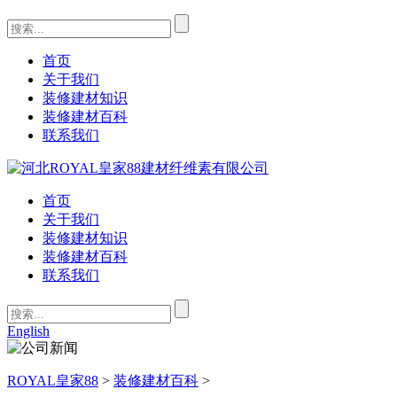
首页
关于我们
装修建材知识
装修建材百科
联系我们
首页
关于我们
装修建材知识
装修建材百科
联系我们
English
ROYAL皇家88
>
装修建材百科
>