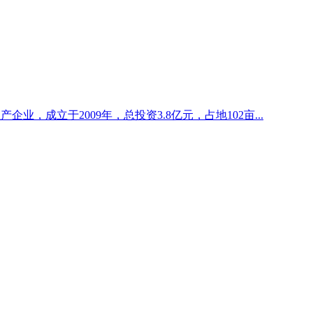
企业，成立于2009年，总投资3.8亿元，占地102亩...