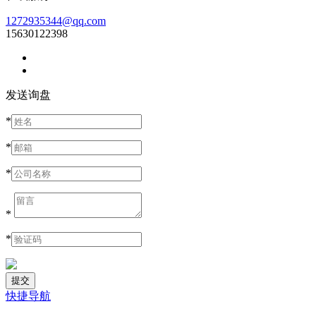
1272935344@qq.com
15630122398
发送询盘
*
*
*
*
*
快捷导航