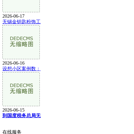
2026-06-17
无锡金钥匙粉饰工
2026-06-16
设想小区案例数：
2026-06-15
到国度税务总局无
在线服务