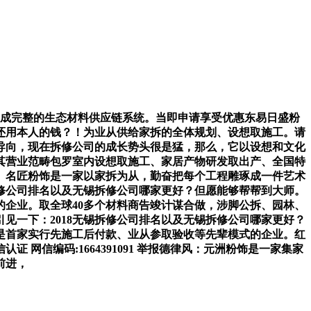
成完整的生态材料供应链系统。当即申请享受优惠东易日盛粉
还用本人的钱？！为业从供给家拆的全体规划、设想取施工。请
为导向，现在拆修公司的成长势头很是猛，那么，它以设想和文化
其营业范畴包罗室内设想取施工、家居产物研发取出产、全国特
。名匠粉饰是一家以家拆为从，勤奋把每个工程雕琢成一件艺术
拆修公司排名以及无锡拆修公司哪家更好？但愿能够帮帮到大师。
企业。取全球40多个材料商告竣计谋合做，涉脚公拆、园林、
见一下：2018无锡拆修公司排名以及无锡拆修公司哪家更好？
是首家实行先施工后付款、业从参取验收等先辈模式的企业。红
信编码:1664391091 举报德律风：元洲粉饰是一家集家
前进，