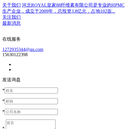
关于我们
河北ROYAL皇家88纤维素有限公司是专业的HPMC
生产企业，成立于2009年，总投资3.8亿元，占地102亩...
关注我们
最新消息
在线服务
1272935344@qq.com
15630122398
发送询盘
*
*
*
*