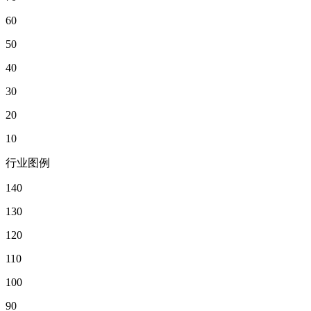
60
50
40
30
20
10
行业图例
140
130
120
110
100
90