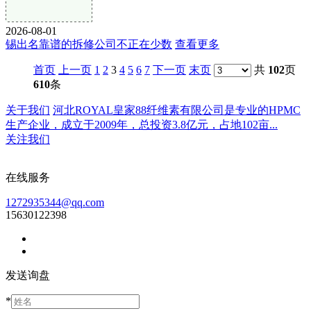
2026-08-01
锡出名靠谱的拆修公司不正在少数
查看更多
首页
上一页
1
2
3
4
5
6
7
下一页
末页
共
102
页
610
条
关于我们
河北ROYAL皇家88纤维素有限公司是专业的HPMC
生产企业，成立于2009年，总投资3.8亿元，占地102亩...
关注我们
在线服务
1272935344@qq.com
15630122398
发送询盘
*