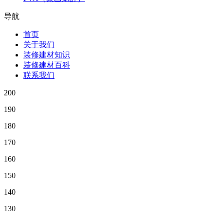
导航
首页
关于我们
装修建材知识
装修建材百科
联系我们
200
190
180
170
160
150
140
130