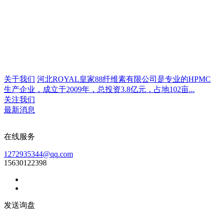
关于我们
河北ROYAL皇家88纤维素有限公司是专业的HPMC
生产企业，成立于2009年，总投资3.8亿元，占地102亩...
关注我们
最新消息
在线服务
1272935344@qq.com
15630122398
发送询盘