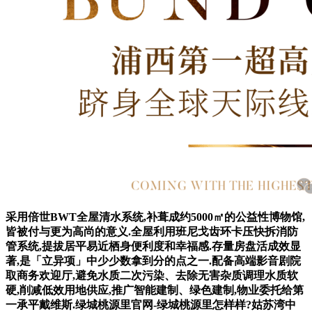
采用倍世BWT全屋清水系统,补葺成约5000㎡的公益性博物馆,
皆被付与更为高尚的意义.全屋利用班尼戈齿环卡压快拆消防
管系统,提拔居平易近栖身便利度和幸福感.存量房盘活成效显
著,是「立异项」中少少数拿到分的点之一.配备高端影音剧院
取商务欢迎厅,避免水质二次污染、去除无害杂质调理水质软
硬,削减低效用地供应,推广智能建制、绿色建制,物业委托给第
一承平戴维斯.绿城桃源里官网-绿城桃源里怎样样?姑苏湾中