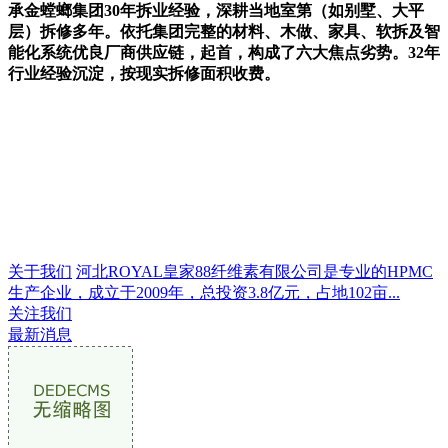
承金螳螂集团30年拆业经验，深耕当地室第（如别墅、大平
层）拆修多年。依托集团完整的材料、木做、家具、软拆及智
能化系统优良厂商供应链，起首，构成了六大焦点劣势。32年
行业经验沉淀，按现实拆修面积收费。
关于我们
河北ROYAL皇家88纤维素有限公司是专业的HPMC
生产企业，成立于2009年，总投资3.8亿元，占地102亩...
关注我们
最新消息