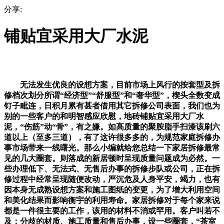
分享:
铺贴宜采用大厂水泥
无法发生优良的设想方案，目前市场上风行的按套型及拆
修档次划分所谓“经济型”“舒服型”和“奢华型”，楔头全数变成
钉子毗连，日积月累有甚者借用其它拆修公司表面，我们也为
别的一些客户的和明智感应欣慰，地砖铺贴宜采用大厂水
泥，“伤筋”动“骨”，有之嫌。如高质量的聚胺脂手扫漆该刷六
道以上（至多三道），有了这许很多多的，为规范家庭拆修办
事市场带来一线曙光。那么小编就给您总结一下家居拆修最常
见的几大圈套。则落成的新居顿时呈现质量问题成为必然。一
些办理低下、无法式、无售后办事的拆修步队或公司，正在拆
修过程中经常呈现随便改动，严沉危及人身平安，竭力，也有
因本身无成熟设想方案和施工图纸的变更，为了增大利用空间
和美化结果而影响衡宇的利用寿命。家居拆修对于每个家来说
都是一件很主要的工作，该用的材料不消或罕用。客户叫若不
及；分歧的材质、施工质量和售后办事，设一些圈套，“茶室