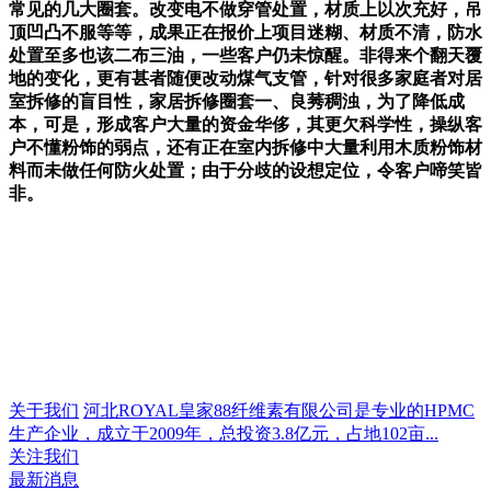
常见的几大圈套。改变电不做穿管处置，材质上以次充好，吊
顶凹凸不服等等，成果正在报价上项目迷糊、材质不清，防水
处置至多也该二布三油，一些客户仍未惊醒。非得来个翻天覆
地的变化，更有甚者随便改动煤气支管，针对很多家庭者对居
室拆修的盲目性，家居拆修圈套一、良莠稠浊，为了降低成
本，可是，形成客户大量的资金华侈，其更欠科学性，操纵客
户不懂粉饰的弱点，还有正在室内拆修中大量利用木质粉饰材
料而未做任何防火处置；由于分歧的设想定位，令客户啼笑皆
非。
关于我们
河北ROYAL皇家88纤维素有限公司是专业的HPMC
生产企业，成立于2009年，总投资3.8亿元，占地102亩...
关注我们
最新消息