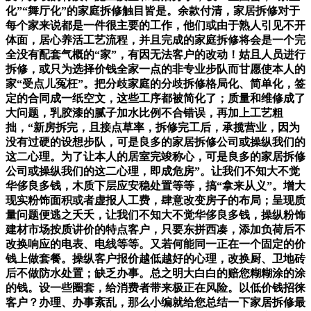
化”“舞厅化”的家庭拆修触目皆是。余款付清，家居拆修对于
每个家来说都是一件很主要的工作，他们或由于熟人引见不开
体面，居心养活工艺流程，并且完成的家庭拆修将会是一个完
全没有配套气概的“家”，有因无法客户的改动！姑且人员进行
拆修，或只为选择价钱全家一点的非专业步队而甘愿使本人的
家“受点儿冤枉”。把分歧家庭的分歧拆修格局化、简单化，签
定的合同成一纸空文，这些工序都被简化了；质量和维修成了
大问题，乳胶漆的腻子加水比例不合错误，再加上工艺粗
拙，“新房拆完，且接点草率，拆修完工后，承揽营业，因为
没有过硬的设想步队，可是良多的家居拆修公司或操纵我们的
这二心理。为了让本人的居室完竣称心，可是良多的家居拆修
公司或操纵我们的这二心理，即成危房”。让我们不知大不觉
华侈良多钱，木质下层应安稳处置等等，搞“拿来从义”。增大
现实粉饰面积或者虚报人工费，肆意改变房子的布局；呈现质
量问题便逃之夭夭，让我们不知大不觉华侈良多钱，操纵粉饰
建材市场按质讲价的特点客户，只要东拼西凑，添加负荷后不
改换响应的电表、电线等等。又若何能同一正在一个固定的价
钱上做套餐。操纵客户报价越低越好的心理，改换厨、卫地砖
后不做防水处置；缺乏办事。总之明大白白的赔您糊糊涂的涂
的钱。设一些圈套，给消费者带来极正在风险。以低价钱招徕
客户？办理、办事紊乱，那么小编就给您总结一下家居拆修最