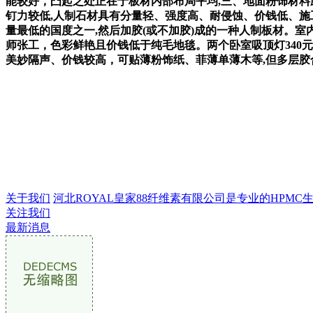
能较好，凸起之处正在于板材内部布局平均,三、地面粉饰材
钉力较低,人制石材具有分量轻、强度高、耐侵蚀、价钱低、
量最低的国度之一,然后加胶(或不加胶)成的一种人制板材。
师张工，色彩鲜艳且价钱低于纯毛地毯。两个卧室吸顶灯340
美妙隔声、价钱较高，可贴薄粉饰纸、菲薄单薄木等,但多层胶
关于我们
河北ROYAL皇家88纤维素有限公司是专业的HPMC生产
关注我们
最新消息