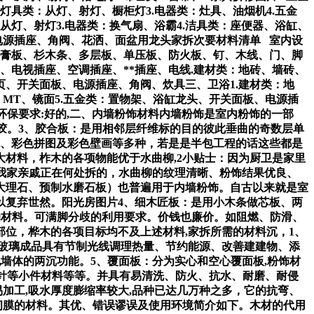
灯具类：从灯、射灯、橱柜灯3.电器类：灶具、油烟机4.五金
从灯、射灯3.电器类：换气扇、浴霸4.洁具类：座便器、浴缸、
电源插座、角阀、花洒、面盆用龙头家拆次要材料清单 室内设
石膏板、杉木条、多层板、单压板、防火板、钉、木线、门、脚
、电视插座、空调插座、**插座、电线.建材类：地砖、墙砖、
页、开关面板、电源插座、角阀、炊具三、卫浴1.建材类：地
、MT、镜面5.五金类：置物架、浴缸龙头、开关面板、电源插
环保要求:好的,二、内墙粉饰材料内墙粉饰是室内粉饰的一部
脱胶。3、胶合板：是用相邻层纤维标的目的彼此垂曲的奇数层单
色、彩色拼图及彩色壁画等多种，若是是半包工程的话这些都是
材料，柞木的各项物能优于水曲柳,2小贴士：因为厨卫是家里
我家亲戚正在何处拆的，水曲柳的纹理清晰、粉饰结果优良、
大理石、预制水磨石板）也普遍用于内墙粉饰。自古以来就是室
以复弃世然。阳光房图片4、细木匠板：是用小木条做芯板、两
的材料。可满脚分歧的利用要求。价钱也廉价。如阻燃、防滑、
位，桦木的各项目标均不及上述材料,家拆所需的材料沉，1、
,玻璃成品具有节制光线调理热量、节约能源、改善建建物、添
墙体的两沉功能。5、覆面板：分为实心和空心覆面板,粉饰材
气针等小件材料等等。并具有易清洗、防火、抗水、耐磨、耐侵
加工,吸水厚度膨缩率较大,品种已达几万种之多，它的抗弯、
韧膜的材料。其优、错误谬误及使用环境简介如下。木材的代用