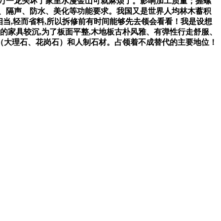
万一龙头坏了家里水漫金山可就麻烦了。影响加工质量；握螺
、隔声、防水、美化等功能要求。我国又是世界人均林木蓄积
相当,轻而省料,所以拆修前有时间能够先去领会看看！我是设想
的家具较沉,为了板面平整,木地板古朴风雅、有弹性行走舒服、
材（大理石、花岗石）和人制石材。占领着不成替代的主要地位！