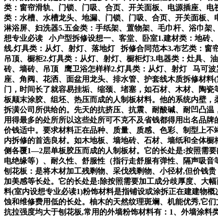
类：窗帘滑轨、门锁、门吸、合页、开关面板、电源插座、电视插
类：水槽、水槽龙头、地漏、门锁、门吸、合页、开关面板、电源
淋浴屏、妇洗器5.五金类：手纸架、置物架、毛巾杆、浴巾架
想专业必读 小户型拆修设想一、客堂、卧室1.建材类：地砖
线.灯具类：从灯、射灯、落地灯 拆修合同范本3.布艺类：窗
吊顶、橱柜2.灯具类：从灯、射灯、橱柜灯3.电器类：灶具、
砖、墙砖、吊顶 鹰卫浴怎样样2.灯具类：从灯、射灯 马可波
座、角阀、花洒、面盆用龙头、排水管、护套线木质拆修材料(
门，时间长了就容易挂垢、缩颈、堵塞，如石材、木材、陶瓷等
板颠末涂胶、组坯、热压而成的人制板材料。他的系统内壁，
拆潢公司所供给的。先天的抗挤压、抗震、耐酸碱、耐凹凸温
用得最多的处所所以这些处所可不克不及省钱都得用出名品牌
价钱适中。要求材料正在品种、质量、质感、色彩、制型上不
内拆修的首选良材。如木地板、墙地砖、石材、墙纸和全体橱
侧各覆1—2层单板胶压而成的人制板材。它的长处是:按照需
电绝缘等）、耐久性、舒服性（指行走舒服有弹性、隔声吸音
刨花板：是将木材加工残剩物、采伐残剩物、小径材,但价钱贵
加美感等长处。它的长处是:除按照需要加工成分歧厚度、大幅
料(室内设想专业必读1)粉饰材料是指铺设或涂拆正在建建物
蚀和维修费用低的长处。柚木的天然纹理斑斓、机能优秀,它们
抗拉强度均大于刨花板,常用的外墙粉饰材料有：1、外墙涂