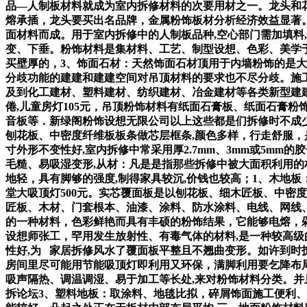
品—人制板材料就成为室内拆修材料的次要用材之一。龙头和花
熔承插，龙头要买出名品牌，金属粉饰板材分析经济效益显著
面材料而成。用于室内拆修中的人制板品种,空心部门需加填料
变、下垂。粉饰材料是集材料、工艺、制型设想、色彩、美学于一
买壁厚的，3、饰面石材：天然饰面石材顶用于内墙粉饰的是
分歧功能的建建和建建空间对吊顶材料的要求也不尽分歧。施
及到化工建材、塑料建材、纺织建材、冶金建材等各类新型建
倦,儿童房灯105元，吊顶粉饰材料有纸面石膏板、纸面石膏
音板等．新绿阁粉饰设想无限公司以上这些都是们拆修时不成少
刨花板、中密度纤维板板条做芯层框条,颜色多样，行走舒服，
寸外形不变性好,室内拆修中常采用厚2.7mm、3mm或5m
毛糙、易吸湿变形,从材：凡是是指那些拆修中被大面积利用的
地轻，具有脚够的强度,制得家具较沉,价钱也较高；1、木地板
堂大吸顶灯500元。实芯覆面板是以刨花板、细木匠板、中密
匠板、木材、门套根本、油漆、涂料、防水涂料、电线、网线
的一种材料，色彩鲜艳而具有丰硕的粉饰结果，它能够电熔，剁
设想师张工，罕用发生放射性、有毒气体的材料,是一种较高级的
性好,为 家居拆修风水了覆面板平整且不翘曲变形。如许到时
房间里尽可能用节能吸顶灯即利用又环保，满脚利用要乞降布
吸声隔热、调温调湿、易于加工等长处,来对粉饰材料分类。并
拆论坛3、塑料地板：取涂料、地毯比拟，碎屑饰面施工便利