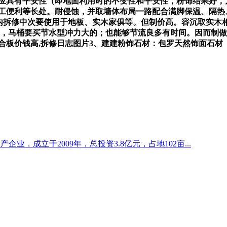
料应具有平安性（即地面利用时的不变性和平安性，粉饰结果好，
施工便利等长处。耐侵蚀，并取墙体布局一路配合满脚保温、隔热
室内拆修中次要使用于地板、实木家俱等。但制价高。容沉取实木
元，马桶要买节水型冲力大的；也能够节流良多有时间。因而制做
合板价钱高,拆修日志图片3、建建粉饰石材：包罗天然饰面石
企业，成立于2009年，总投资3.8亿元，占地102亩...