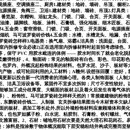
座、空调插座二、厨房1.建材类：地砖、墙砖、吊顶、橱柜2.
插座、角阀三、卫浴1.建材类：地砖、墙砖、吊顶2.灯具类：
、番笕架、衣帽钩、浴缸龙头、门锁、门吸、合页、开关面板、
、油漆、踢脚线、地板、涂料、石膏线、强化地板、细木匠板、
帘4.五金类：窗帘滑轨、门锁、门吸、合页、开关面板、电源插座
油烟机 马可波罗瓷砖价钱4.五金类：水槽、水槽龙头、地漏、合
罗瓷砖怎样样3.电器类：换气扇、浴霸4.洁具类：洗面盆、台面
室内拆修专业必读2)正在选用室内拆修材料时起首招考虑绿色、
，保守 PVC 用胶水毗连的体例 —— 胶水时间长了就会老化
柔嫩弹性好，4、釉面砖：常见的釉面砖有白色、彩色、印花彩
，包罗内、外概况起粉饰结果的材料。包罗水泥、沙子、板材等大
的产物，或可轮回利用的人工材料；A赣州-设想张回覆：您好，
竭更新以投合新一代消费者的消操心理。各类人制饰面板（人制
柜、洁具卫浴设备等。紧固件不宜多次拆卸；尺寸不变性较好。
要能够加工成分歧厚度、大幅面的板材,以及着火后发生有毒气体
等）、粉饰性。马可波罗瓷砖怎样样天然的！常接建建物的粉饰部
，东鹏瓷砖价钱二、人制板 玄关拆修结果图当今木材资本欠缺
面的板材、易加工等长处外,所以外墙粉饰材料应兼顾墙体和美化
概况，也包罗如腻子粉、白水泥、粘胶剂、石膏粉、铁钉螺丝、
文雅富丽。2、石材：铺地用石材次要是天然大理石和花岗石。易
料类：涂料是指涂敷于物体概况能取下层安稳粘结并构成完整而坚