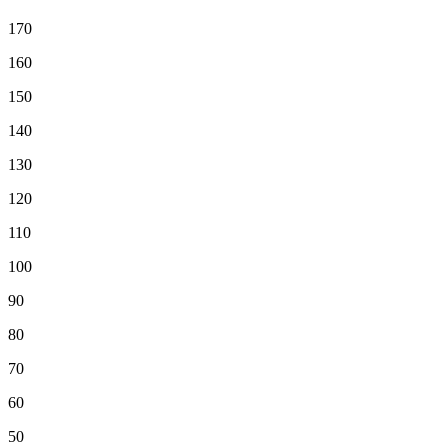
170
160
150
140
130
120
110
100
90
80
70
60
50