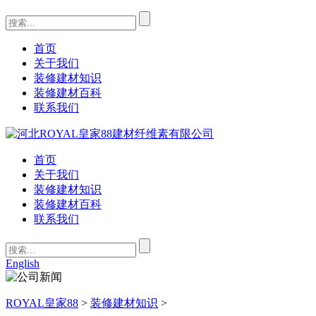
首页
关于我们
装修建材知识
装修建材百科
联系我们
首页
关于我们
装修建材知识
装修建材百科
联系我们
English
ROYAL皇家88
>
装修建材知识
>