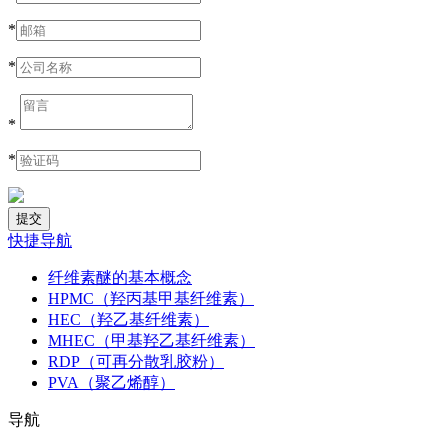
*
*
*
*
快捷导航
纤维素醚的基本概念
HPMC（羟丙基甲基纤维素）
HEC（羟乙基纤维素）
MHEC（甲基羟乙基纤维素）
RDP（可再分散乳胶粉）
PVA（聚乙烯醇）
导航