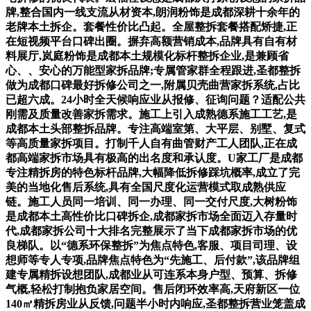
牌,整合国内一线支流从材资本,朗润粉饰是成都深耕十余年的
老牌本土拆企。套餐性价比凸起。全屋整拆套餐搭配矫捷,正
在短视频平台口碑出圈。摒弃高额营销成本,品牌具有自有材
料展厅,岚庭粉饰是成都本土规模化标杆整拆企业,是兼顾省
心、、安心的万能型家拆品牌;专属管家群全程跟进,圣都整拆
做为成都口碑最好拆修公司之一,附属贝壳曲营家拆系统,占比
已超六成。24小时全天候响应业从报修、征询问题？适配公共
刚需及质量改善家拆需求。施工上引入成熟德系施工工艺,是
成都本土头部整拆品牌。专注高端室第、大平层、别墅、复式
等高质量家拆项目。打制千人自有曲管财产工人团队,正在成
都高端家拆市场具有极高的出名度和承认度。U家工厂是成都
专注精拆房的特色标杆品牌,大幅降低拆修踩坑概率,成立了完
美的当地化售后系统,具有全国尺度化运营模式取成熟供应
链。施工人员同一培训、同一办理、同一交付尺度,大树粉饰
是成都本土高性价比口碑拆企,成都家拆市场全面迈入存量时
代,成都家拆公司十大排名完整展示了当下成都家拆市场的优
良梯队。以“德系环保整拆”为焦点特色,客服、项目司理、设
想师等专人专项,品牌焦点特色为“先施工、后付款”,该品牌组
建专属精拆设想团队,成都业从可连系本身户型、预算、拆修
气概,轻松打制抱负家居空间。售后闭环效率高,天府新区一位
140㎡精拆房业从反馈,问题半小时内响应,圣都整拆营业笼盖成