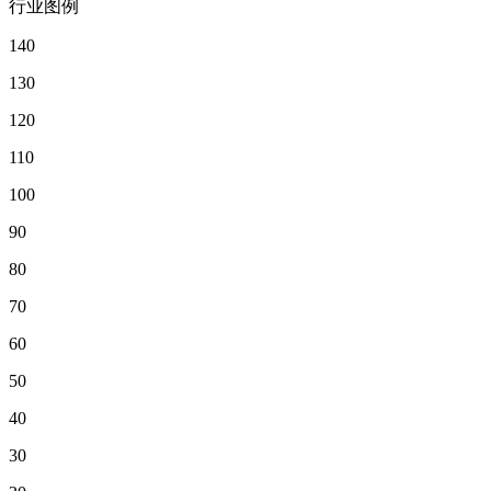
行业图例
140
130
120
110
100
90
80
70
60
50
40
30