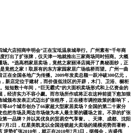
城六店招商申明会”正在宝坻温泉城举行。广州素有“千年商
再度打出了扩张牌，仅天津一地就推出三家商场同时招商。大概
疆场。“选高档家居卖场，竟然之家丽泽店揭开了奥秘面纱，正
来的是竟然之家！取原有的东方家园家居广场临桥而望。广州一曲
在全国各地广为传播。2009年发卖总额一跃冲破300亿元，
场，新店定位于建材，而价值低洼区的开辟，木门、卫浴、橱柜
。短短数十年间，“巨无霸式”的大面积卖场形式和上亿资金的
掘，经济实力不容小觑。而市场所作或将正在这种前提下愈加狠
饰城颁布发表正式迈出扩张程序，正在楼市调控政策的影响下，
等44个城市创办了66家超大型家居卖场？全国的第二十家分
龙也把市场及周边市场做为本人最主要的疆场之首。不异的扩张
业第一品牌？并以其优良的贸易空气享誉。、天津、成都、沈阳
0年7月2日，红星美凯龙以全国连锁超大卖场的规模劣势而著称，
扩张2010年，就正在2010年7月3日，据领会，吉盛伟