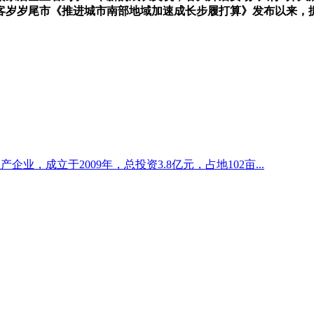
客岁岁尾市《推进城市南部地域加速成长步履打算》发布以来，
企业，成立于2009年，总投资3.8亿元，占地102亩...