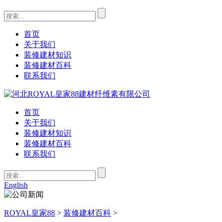
首页
关于我们
装修建材知识
装修建材百科
联系我们
首页
关于我们
装修建材知识
装修建材百科
联系我们
English
ROYAL皇家88
>
装修建材百科
>