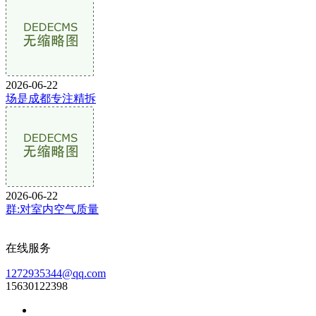
2026-06-22
场是成都专注精拆
2026-06-22
群:对室内空气质量
在线服务
1272935344@qq.com
15630122398