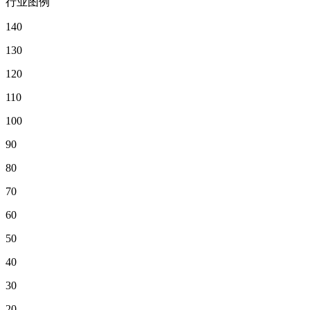
行业图例
140
130
120
110
100
90
80
70
60
50
40
30
20