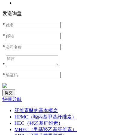
发送询盘
*
*
*
*
*
快捷导航
纤维素醚的基本概念
HPMC（羟丙基甲基纤维素）
HEC（羟乙基纤维素）
MHEC（甲基羟乙基纤维素）