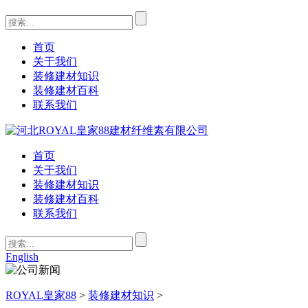
首页
关于我们
装修建材知识
装修建材百科
联系我们
首页
关于我们
装修建材知识
装修建材百科
联系我们
English
ROYAL皇家88
>
装修建材知识
>